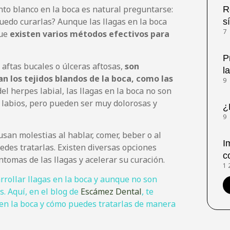
to blanco en la boca es natural preguntarse:
R
puedo curarlas? Aunque las llagas en la boca
s
7
que
existen varios métodos efectivos para
P
aftas bucales o úlceras aftosas,
son
l
n los tejidos blandos de la boca, como las
9
del herpes labial, las llagas en la boca no son
s labios, pero pueden ser muy dolorosas y
¿
9
usan molestias al hablar, comer, beber o al
I
edes tratarlas. Existen diversas opciones
c
tomas de las llagas y acelerar su curación.
1
rollar llagas en la boca y aunque no son
. Aquí, en el blog de
Escámez Dental
, te
 en la boca y cómo puedes tratarlas de manera