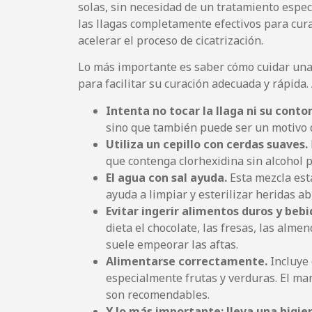
solas, sin necesidad de un tratamiento espe
las llagas completamente efectivos para cu
acelerar el proceso de cicatrización.
Lo más importante es saber cómo cuidar una
para facilitar su curación adecuada y rápida
Intenta no tocar la llaga ni su conto
sino que también puede ser un motivo 
Utiliza un cepillo con cerdas suaves.
que contenga clorhexidina sin alcohol 
El agua con sal ayuda.
Esta mezcla est
ayuda a limpiar y esterilizar heridas ab
Evitar ingerir alimentos duros y beb
dieta el chocolate, las fresas, las alme
suele empeorar las aftas.
Alimentarse correctamente.
Incluye 
especialmente frutas y verduras. El mar
son recomendables.
Y lo más importante: lleva una higi