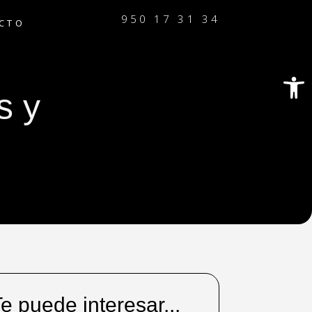
950 17 31 34
CTO
Abrir
s y
e puede interesar...