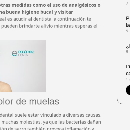
7
tras medidas como el uso de analgésicos o
a buena higiene bucal y visitar
P
al es acudir al dentista, a continuación te
l
pueden brindarte alivio mientras esperas el
9
¿
9
I
c
1
lor de muelas
dental suele estar vinculado a diversas causas.
e muchas molestias, ya que las bacterias dañan
ción de sarro también provoca inflamación y