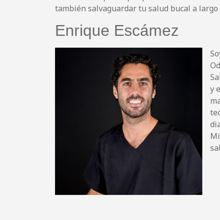
también salvaguardar tu salud bucal a largo 
Enrique Escámez
So
Od
Sa
y 
ma
te
di
Mi
sa