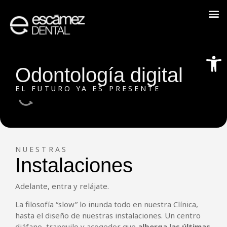
Abrir
Odontología digital
EL FUTURO YA ES PRESENTE
NUESTRAS
Instalaciones
Adelante, entra y relájate.
La filosofía “slow” lo inunda todo en nuestra Clínica,
hasta el diseño de nuestras instalaciones. Un centro
diáfano, tranquilo y acogedor que
alberga las últimas