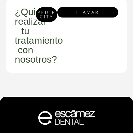
¿Quieres
PEDIR
LLAMAR
CITA
realizar
tu
tratamiento
con
nosotros?