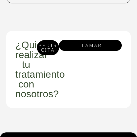
¿Quieres
PEDIR
LLAMAR
CITA
realizar
tu
tratamiento
con
nosotros?