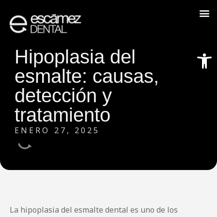
Abrir
Hipoplasia del
esmalte: causas,
detección y
tratamiento
ENERO 27, 2025
La hipoplasia del esmalte dental es uno de los