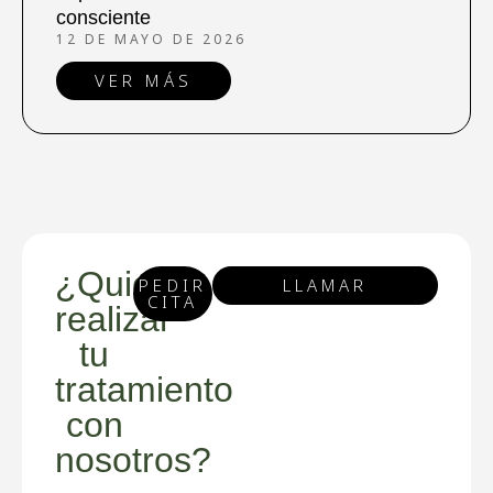
consciente
12 DE MAYO DE 2026
VER MÁS
¿Quieres
PEDIR
LLAMAR
CITA
realizar
tu
tratamiento
con
nosotros?